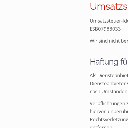
Umsatzs
Umsatzsteuer-Id
ESB07988033
Wir sind nicht be
Haftung für
Als Diensteanbiet
Diensteanbieter 
nach Umständen z
Verpflichtungen 
hiervon unberühr
Rechtsverletzun
entfernen.