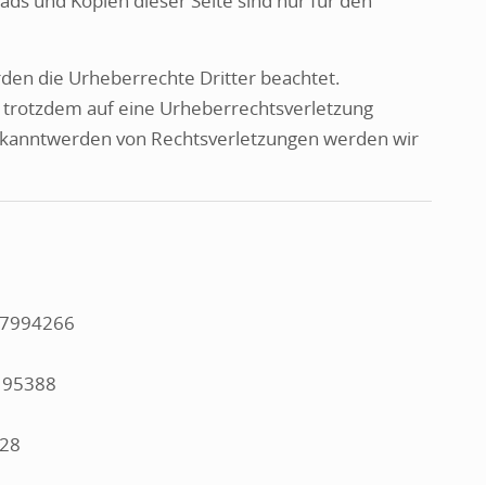
ads und Kopien dieser Seite sind nur für den
erden die Urheberrechte Dritter beachtet.
ie trotzdem auf eine Urheberrechtsverletzung
ekanntwerden von Rechtsverletzungen werden wir
517994266
195388
828