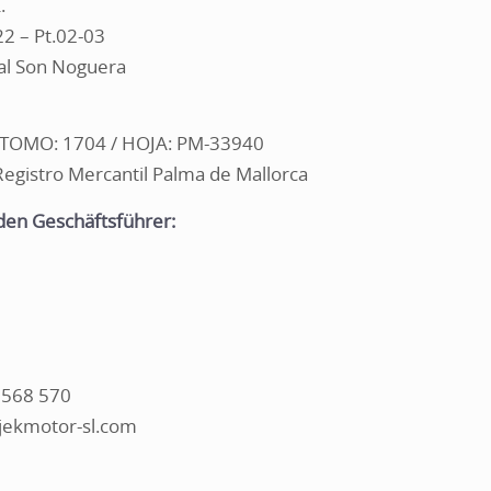
.
22 – Pt.02-03
ial Son Noguera
: TOMO: 1704 / HOJA: PM-33940
Registro Mercantil Palma de Mallorca
den Geschäftsführer:
 568 570
njekmotor-sl.com