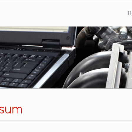
H
ssum