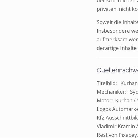
der schriftlichen
privaten, nicht 
Soweit die Inhalt
Insbesondere wer
aufmerksam werd
derartige Inhalt
Quellennachwei
Titelbild: Kurha
Mechaniker: Syd
Motor: Kurhan /
Logos Automar
Kfz-Ausschnittbil
Vladimir Kramin 
Rest von Pixaba