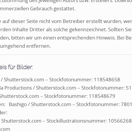
 Zustimmung des jeweiligen Autors bzw. Erstellers. Downlo
kommerziellen Gebrauch gestattet.
e auf dieser Seite nicht vom Betreiber erstellt wurden, w
den Inhalte Dritter als solche gekennzeichnet. Sollten S
en, bitten wir um einen entsprechenden Hinweis. Bei B
e umgehend entfernen.
s für Bilder:
n / Shutterstock.com – Stockfotonummer: 118548658
a Productions / Shutterstock.com – Stockfotonummer: 
 Shutterstock.com – Stockfotonummer: 118548679
ken:
Bashigo / Shutterstock.com
– Stockfotonummer: 780
der:
/ Shutterstock.com – Stockillustrationsnummer: 1056626
y.com